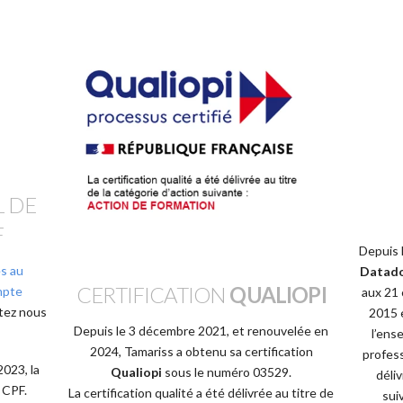
 DE
F
Depuis 
es au
Datad
CERTIFICATION
QUALIOPI
mpte
aux 21 
tez nous
2015 
Depuis le 3 décembre 2021, et renouvelée en
l’ens
2024, Tamariss a obtenu sa certification
profess
2023, la
Qualiopi
sous le numéro 03529.
déliv
 CPF.
La certification qualité a été délivrée au titre de
sui