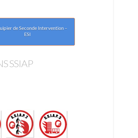
uipier de Seconde Intervention –
ESI
S SSIAP