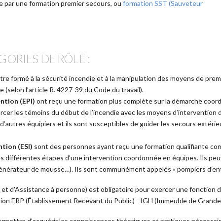
ie par une formation premier secours, ou
formation SST (Sauveteur
ORIES DE RÔLE :
être formé à la sécurité incendie et à la manipulation des moyens de prem
(selon l’article R. 4227-39 du Code du travail).
ntion (EPI)
ont reçu une formation plus complète sur la démarche coord
orcer les témoins du début de l’incendie avec les moyens d’intervention di
utres équipiers et ils sont susceptibles de guider les secours extérieur
tion (ESI)
sont des personnes ayant reçu une formation qualifiante com
des différentes étapes d’une intervention coordonnée en équipes. Ils p
générateur de mousse…). Ils sont communément appelés « pompiers d’ent
 et d'Assistance à personne) est obligatoire pour exercer une fonction d
tation ERP (Établissement Recevant du Public) - IGH (Immeuble de Grand
permettre d'acquérir les connaissances théoriques et pratiques nécessair