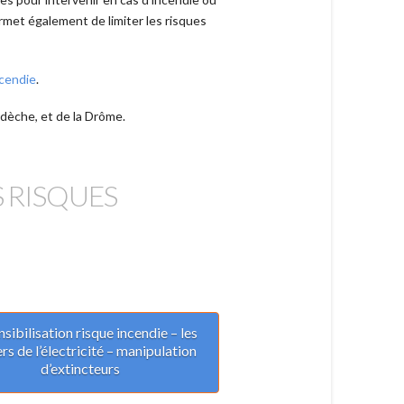
ermet également de limiter les risques
ncendie
.
rdèche, et de la Drôme.
 RISQUES
nsibilisation risque incendie – les
rs de l’électricité – manipulation
d’extincteurs