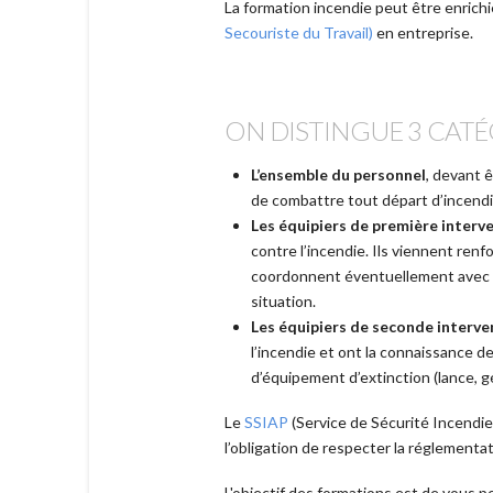
La formation incendie peut être enrich
Secouriste du Travail)
en entreprise.
ON DISTINGUE 3 CATÉG
L’ensemble du personnel
, devant 
de combattre tout départ d’incendie 
Les équipiers de première interve
contre l’incendie. Ils viennent renf
coordonnent éventuellement avec d’a
situation.
Les équipiers de seconde interven
l’incendie et ont la connaissance 
d’équipement d’extinction (lance, 
Le
SSIAP
(Service de Sécurité Incendie
l’obligation de respecter la réglemen
L'objectif des formations est de vous 