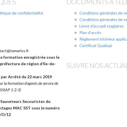
IQUES
DOCUMENTS À TÉ
litique de confidentialité
Conditions générales de ve
Conditions générales de ve
Livret d'accueil stagiaires
Plan d'accès
Règlement intérieur applic
Certificat Qualiopi
tact@tamariss.fr
de formation enregistrée sous le
SUIVRE NOS ACTUA
préfecture de région d’Ile-de-
par Arrêté du 22 mars 2019
ur la formation d’agents de service de
 (SSIAP 1-2-3)
 Sauveteurs Secouristes du
ecyclages MAC SST sous le numéro
1/O/12