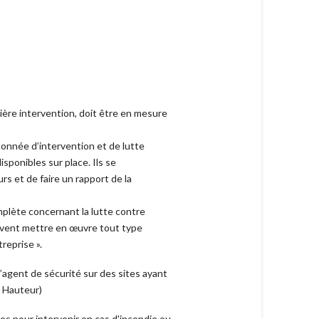
ière intervention, doit être en mesure
onnée d’intervention et de lutte
sponibles sur place. Ils se
s et de faire un rapport de la
plète concernant la lutte contre
euvent mettre en œuvre tout type
reprise ».
’agent de sécurité sur des sites ayant
e Hauteur)
es pour intervenir en cas d'incendie ou