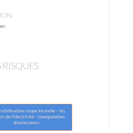
TION
on :
 RISQUES
nsibilisation risque incendie – les
rs de l’électricité – manipulation
d’extincteurs