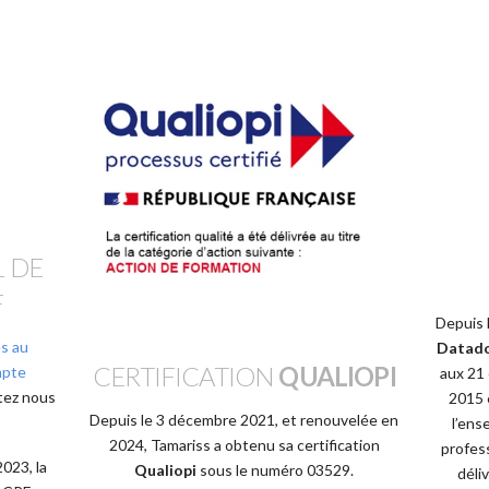
 DE
F
Depuis 
es au
Datad
CERTIFICATION
QUALIOPI
mpte
aux 21 
tez nous
2015 
Depuis le 3 décembre 2021, et renouvelée en
l’ens
2024, Tamariss a obtenu sa certification
profess
2023, la
Qualiopi
sous le numéro 03529.
déli