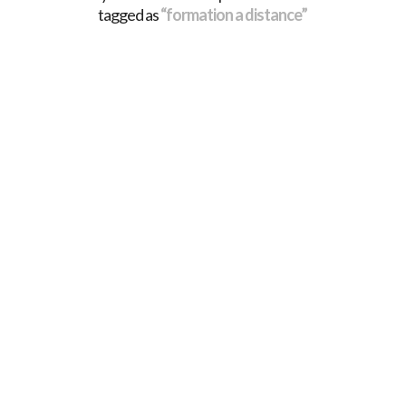
tagged as
“formation a distance”
COMMENT SE DÉROULE
UNE FORMATION
HABILITATION