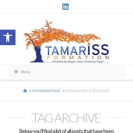
LinkedIn
Ouvrir la barre d’outils
Menu
HOME
INFORMATIONS
FORMATION A DISTANCE
TAG ARCHIVE
Below you'll find a list of all posts that have been