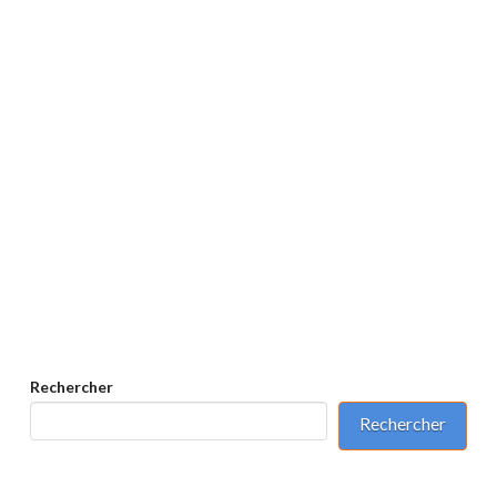
le siège est situé dans les Yvelines-78. L’organisme
se propose de faire un récapitulatif des formations
sécurité obligatoires spécifiques aux métiers du
BTP. Ces …
Read More
Rechercher
Rechercher