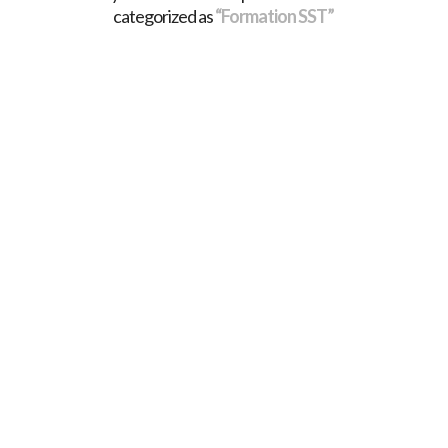
categorized as
“Formation SST”
NOUVELLE CAMPAGNE
DEPUIS 2023 DE
PRÉVENTION DES