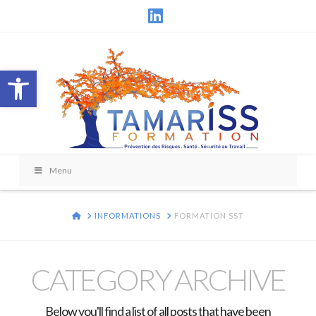
LinkedIn
Ouvrir la barre d’outils
Menu
HOME
INFORMATIONS
FORMATION SST
CATEGORY ARCHIVE
Below you'll find a list of all posts that have been