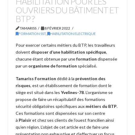
HABILITATION POUR LES
OUVRIERS DU BÂTIMENT ET
BTP ?
TAMARISS
8 FÉVRIER 2022
FORMATION SST
,
HABILITATION ELECTRIQUE
Pour exercer certains métiers du BTP, les travailleurs
doivent
disposer d’une habilitation spécifique
,
chacune étant obtenue par une
formation
dispensée
par un
organisme de formation
spécialisé.
Tamariss Formation
dédié à la
prévention des
risques
, est un établissement de formation dont le
siège est situé dans les
Yvelines-78
. L’organisme se
propose de faire un récapitulatif des formations
sécurité obligatoires spécifiques aux
métiers du BTP
.
Ces formations sont dispensées sur son centre
à
Plaisir
et chez ses clients de l’ouest francilien ainsi
qu’en région. L’objet de cet article est de faire une
présentation non exhaustive et d’effectuer un focus