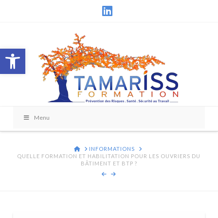
LinkedIn
Ouvrir la barre d’outils
Menu
HOME
INFORMATIONS
QUELLE FORMATION ET HABILITATION POUR LES OUVRIERS DU
BÂTIMENT ET BTP ?