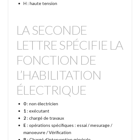
H : haute tension
LA SECONDE
LETTRE SPÉCIFIE LA
FONCTION DE
L’HABILITATION
ÉLECTRIQUE
0
: non électricien
1
: exécutant
2
: chargé de travaux
E
: opérations spécifiques : essai / mesurage /
manoeuvre / Vérification
R
: Chargé d’intervention générale